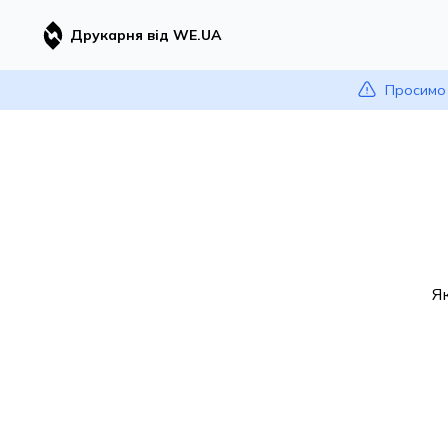
Друкарня від WE.UA
Просимо 
Я