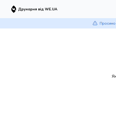
Друкарня від WE.UA
Просимо 
Я