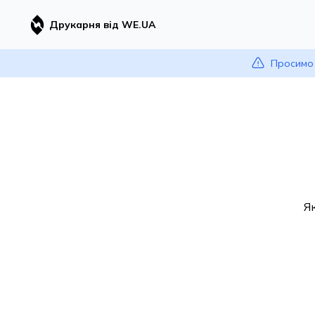
Друкарня від WE.UA
Просимо 
Я