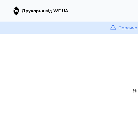
Друкарня від WE.UA
Просимо 
Я