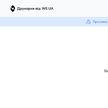
Друкарня від WE.UA
Просимо 
Я