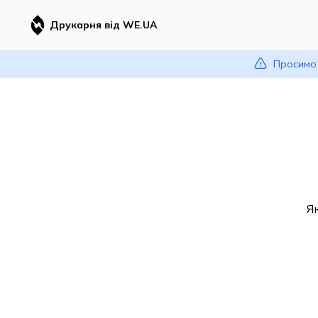
Друкарня від WE.UA
Просимо 
Я