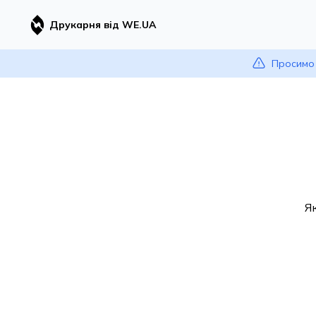
Друкарня від WE.UA
Просимо 
Я