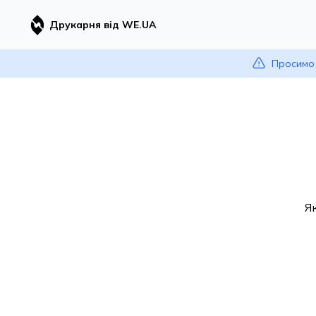
Друкарня від WE.UA
Просимо 
Я