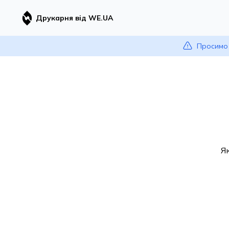
Друкарня від WE.UA
Просимо 
Я