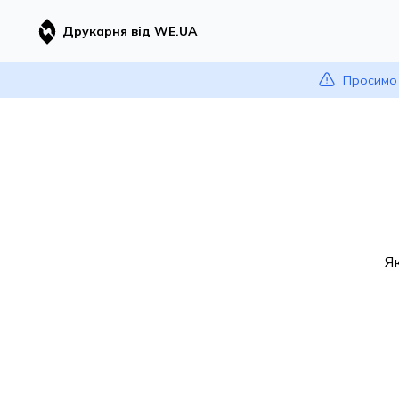
Друкарня від WE.UA
Просимо 
Я