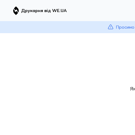
Друкарня від WE.UA
Просимо 
Я