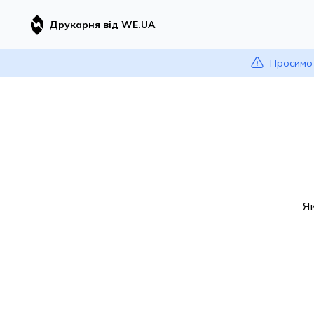
Друкарня від WE.UA
Просимо 
Я