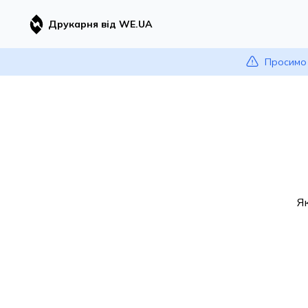
Друкарня від WE.UA
Просимо 
Я