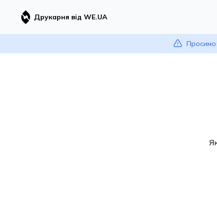
Друкарня від WE.UA
Просимо 
Я