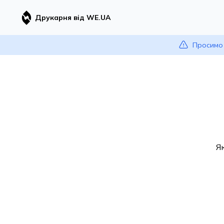
Друкарня від WE.UA
Просимо 
Я