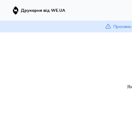
Друкарня від WE.UA
Просимо 
Я