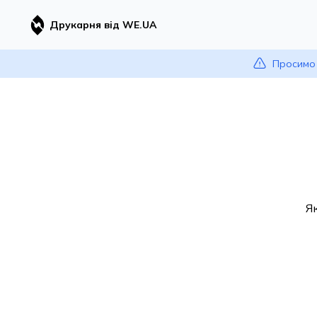
Друкарня від WE.UA
Просимо 
Я