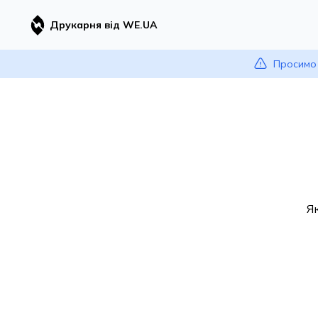
Друкарня від WE.UA
Просимо 
Я